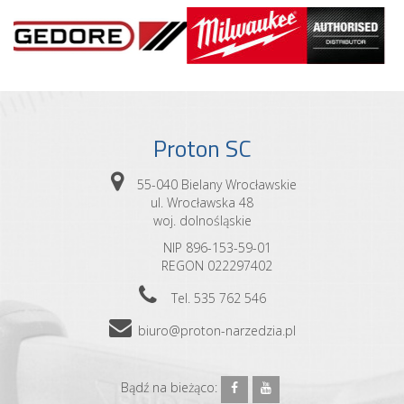
Proton SC
55-040 Bielany Wrocławskie
ul. Wrocławska 48
woj. dolnośląskie
NIP 896-153-59-01
REGON 022297402
Tel. 535 762 546
biuro@proton-narzedzia.pl
Bądź na bieżąco: