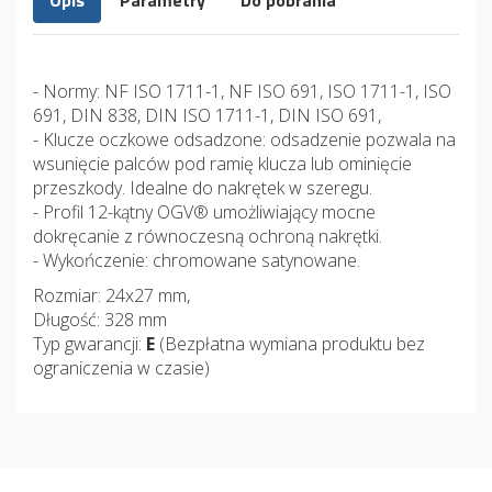
Opis
Parametry
Do pobrania
- Normy: NF ISO 1711-1, NF ISO 691, ISO 1711-1, ISO
691, DIN 838, DIN ISO 1711-1, DIN ISO 691,
- Klucze oczkowe odsadzone: odsadzenie pozwala na
wsunięcie palców pod ramię klucza lub ominięcie
przeszkody. Idealne do nakrętek w szeregu.
- Profil 12-kątny OGV® umożliwiający mocne
dokręcanie z równoczesną ochroną nakrętki.
- Wykończenie: chromowane satynowane.
Rozmiar: 24x27 mm,
Długość: 328 mm
Typ gwarancji:
E
(Bezpłatna wymiana produktu bez
ograniczenia w czasie)