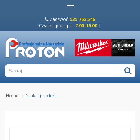
Zadzwoń
535 762 546
Czynne: pon..-pt -
7.00-16.00
|
Home
»
Szukaj produktu